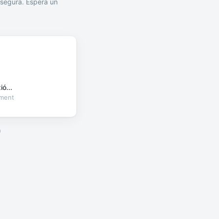
segura. Espera un
ó...
oment
a