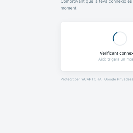
Comprovant que la teva connexió és 
moment.
Verificant connexi
Això trigarà un m
Protegit per reCAPTCHA · Google
Privades