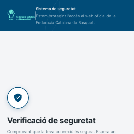
Sistema de seguretat
Estem protegint l'accés al web oficial de la
Federació Catalana de Bàsquet.
Verificació de seguretat
Comprovant que la teva connexió és segura. Espera un