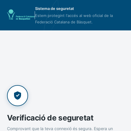
Sistema de seguretat
Estem protegint l'accés al web oficial de la
Federació Catalana de Bàsquet.
Verificació de seguretat
Comprovant que la teva connexió és segura. Espera un