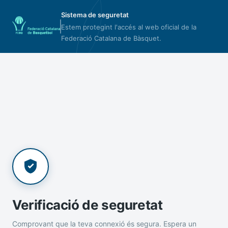
Sistema de seguretat
Estem protegint l'accés al web oficial de la
Federació Catalana de Bàsquet.
Verificació de seguretat
Comprovant que la teva connexió és segura. Espera un