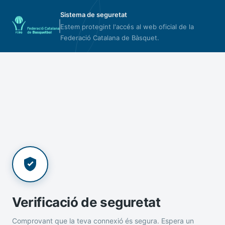
Sistema de seguretat
Estem protegint l'accés al web oficial de la
Federació Catalana de Bàsquet.
Verificació de seguretat
Comprovant que la teva connexió és segura. Espera un