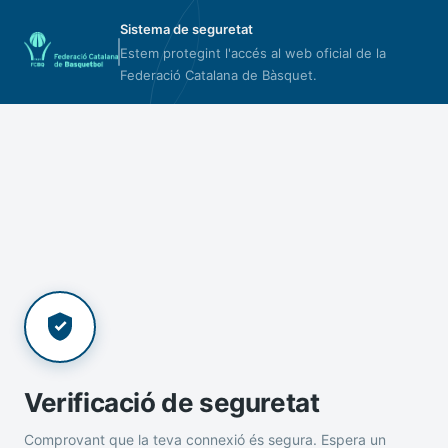
Sistema de seguretat
Estem protegint l'accés al web oficial de la
Federació Catalana de Bàsquet.
Verificació de seguretat
Comprovant que la teva connexió és segura. Espera un