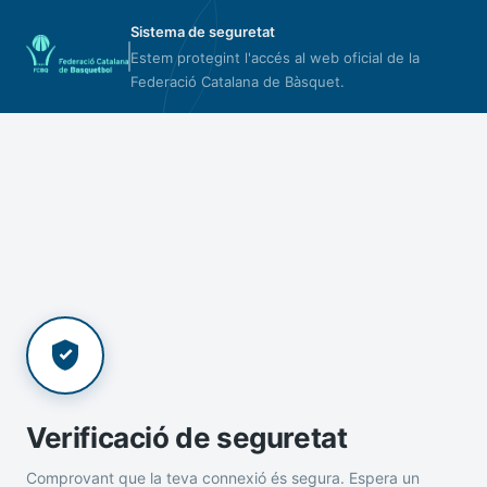
Sistema de seguretat
Estem protegint l'accés al web oficial de la
Federació Catalana de Bàsquet.
Verificació de seguretat
Comprovant que la teva connexió és segura. Espera un