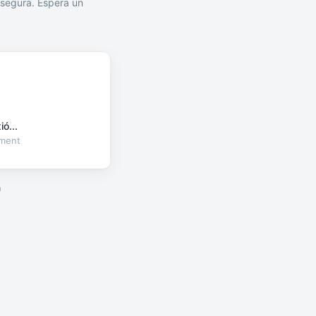
segura. Espera un
ó...
oment
a