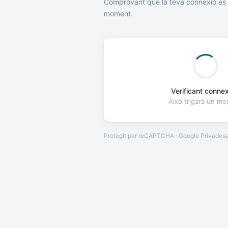
Comprovant que la teva connexió és 
moment.
Verificant connexi
Això trigarà un m
Protegit per reCAPTCHA · Google
Privades