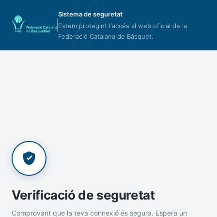
Sistema de seguretat
Estem protegint l'accés al web oficial de la
Federació Catalana de Bàsquet.
Verificació de seguretat
Comprovant que la teva connexió és segura. Espera un