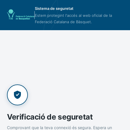
Sistema de seguretat
Estem protegint l'accés al web oficial de la
Federació Catalana de Bàsquet.
Verificació de seguretat
Comprovant que la teva connexió és segura. Espera un