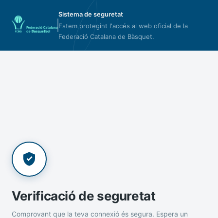
Sistema de seguretat
Estem protegint l'accés al web oficial de la
Federació Catalana de Bàsquet.
Verificació de seguretat
Comprovant que la teva connexió és segura. Espera un