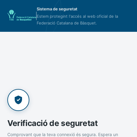
Sistema de seguretat
Estem protegint l'accés al web oficial de la
Federació Catalana de Bàsquet.
Verificació de seguretat
Comprovant que la teva connexió és segura. Espera un