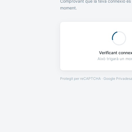
Comprovant que la teva connexió és 
moment.
Verificant connexi
Això trigarà un m
Protegit per reCAPTCHA · Google
Privades