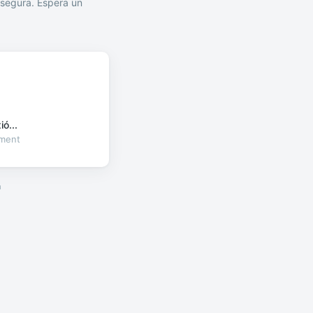
segura. Espera un
ó...
oment
a