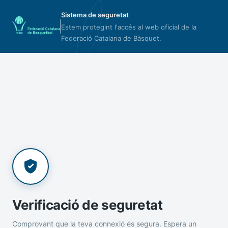
Sistema de seguretat
Estem protegint l'accés al web oficial de la
Federació Catalana de Bàsquet.
Verificació de seguretat
Comprovant que la teva connexió és segura. Espera un