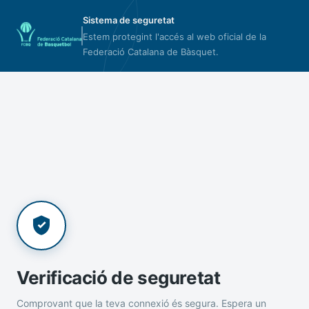
Sistema de seguretat
Estem protegint l'accés al web oficial de la
Federació Catalana de Bàsquet.
Verificació de seguretat
Comprovant que la teva connexió és segura. Espera un