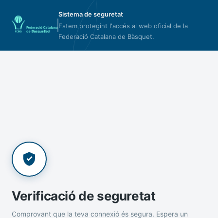
Sistema de seguretat
Estem protegint l'accés al web oficial de la
Federació Catalana de Bàsquet.
Verificació de seguretat
Comprovant que la teva connexió és segura. Espera un