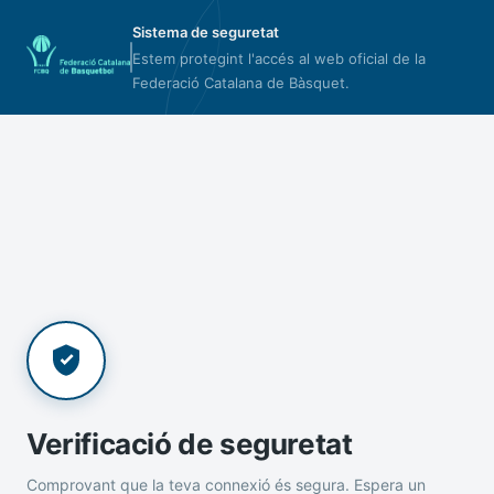
Sistema de seguretat
Estem protegint l'accés al web oficial de la
Federació Catalana de Bàsquet.
Verificació de seguretat
Comprovant que la teva connexió és segura. Espera un