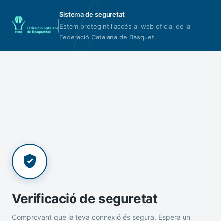
Sistema de seguretat
Estem protegint l'accés al web oficial de la
Federació Catalana de Bàsquet.
Verificació de seguretat
Comprovant que la teva connexió és segura. Espera un