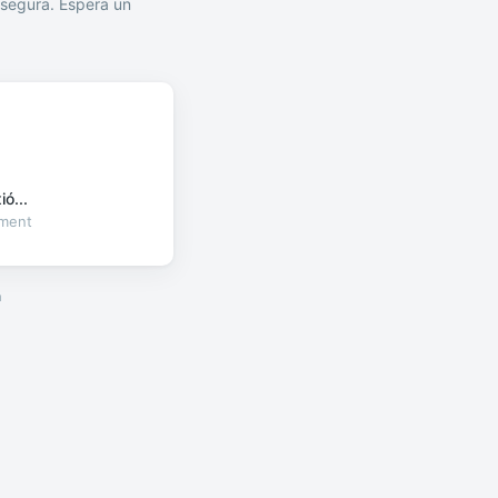
segura. Espera un
ó...
oment
a