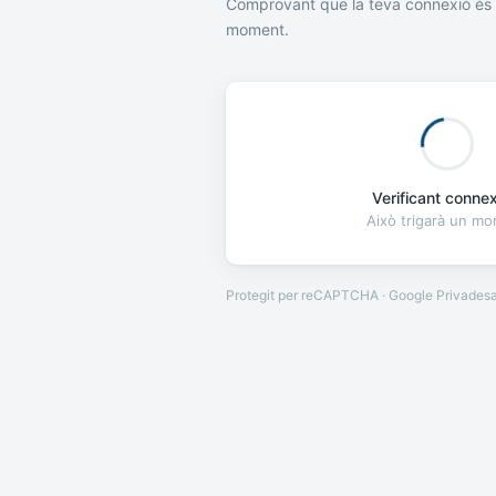
Comprovant que la teva connexió és 
moment.
Verificant connexi
Això trigarà un m
Protegit per reCAPTCHA · Google
Privades