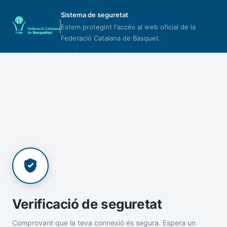
Sistema de seguretat
Estem protegint l'accés al web oficial de la
Federació Catalana de Bàsquet.
Verificació de seguretat
Comprovant que la teva connexió és segura. Espera un