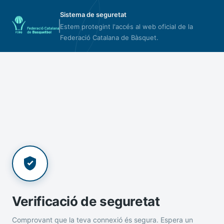
Sistema de seguretat
Estem protegint l'accés al web oficial de la
Federació Catalana de Bàsquet.
Verificació de seguretat
Comprovant que la teva connexió és segura. Espera un