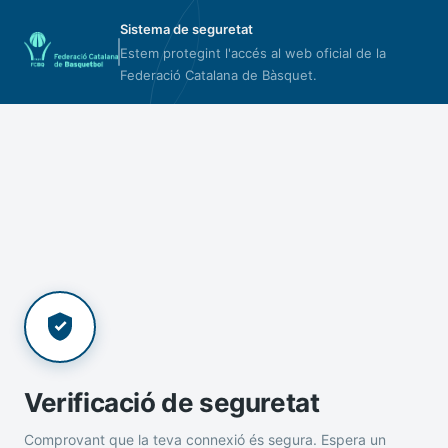
Sistema de seguretat
Estem protegint l'accés al web oficial de la
Federació Catalana de Bàsquet.
Verificació de seguretat
Comprovant que la teva connexió és segura. Espera un