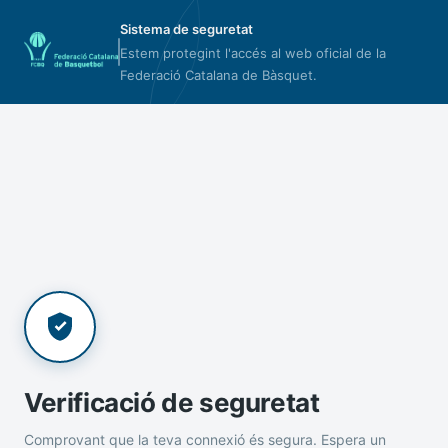
Sistema de seguretat
Estem protegint l'accés al web oficial de la
Federació Catalana de Bàsquet.
Verificació de seguretat
Comprovant que la teva connexió és segura. Espera un