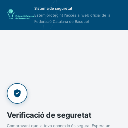
Sistema de seguretat
Estem protegint l'accés al web oficial de la
Federació Catalana de Bàsquet.
Verificació de seguretat
Comprovant que la teva connexió és segura. Espera un