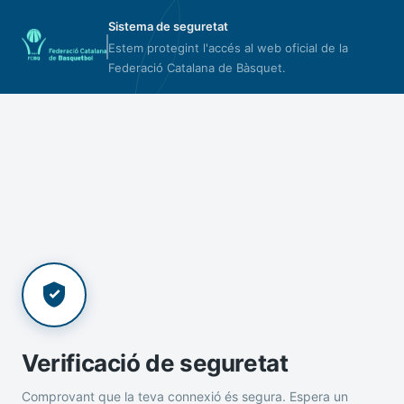
Sistema de seguretat
Estem protegint l'accés al web oficial de la
Federació Catalana de Bàsquet.
Verificació de seguretat
Comprovant que la teva connexió és segura. Espera un