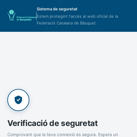
Sistema de seguretat
Estem protegint l'accés al web oficial de la
Federació Catalana de Bàsquet.
Verificació de seguretat
Comprovant que la teva connexió és segura. Espera un