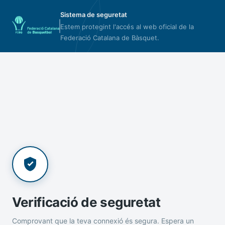
Sistema de seguretat
Estem protegint l'accés al web oficial de la
Federació Catalana de Bàsquet.
Verificació de seguretat
Comprovant que la teva connexió és segura. Espera un