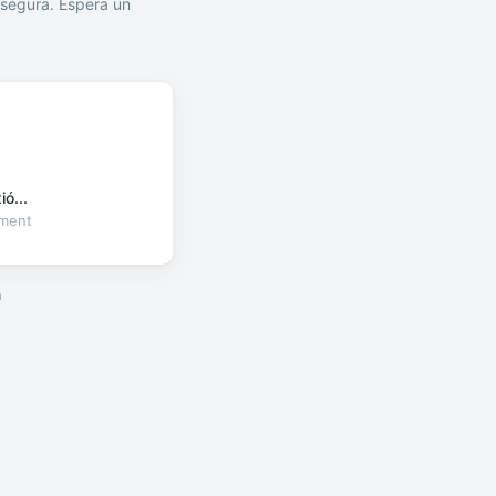
segura. Espera un
ó...
oment
a