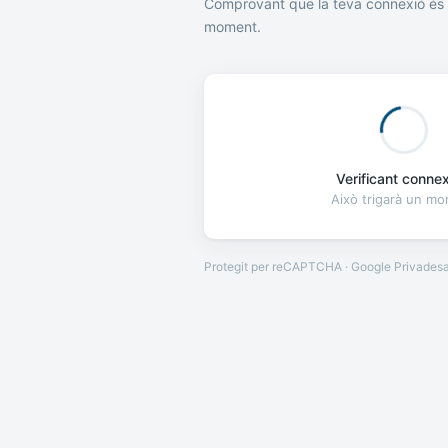
Comprovant que la teva connexió és 
moment.
Verificant connexi
Això trigarà un m
Protegit per reCAPTCHA · Google
Privades