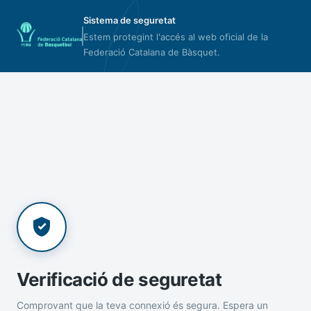
Sistema de seguretat
Estem protegint l'accés al web oficial de la
Federació Catalana de Bàsquet.
Verificació de seguretat
Comprovant que la teva connexió és segura. Espera un