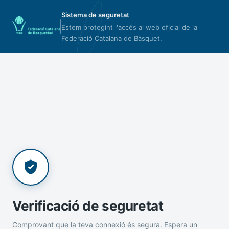
Sistema de seguretat
Estem protegint l'accés al web oficial de la
Federació Catalana de Bàsquet.
Verificació de seguretat
Comprovant que la teva connexió és segura. Espera un