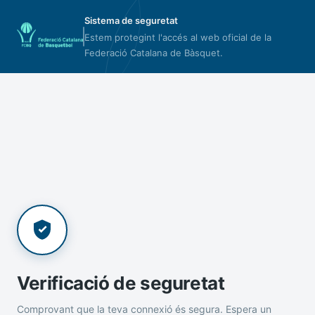
Sistema de seguretat
Estem protegint l'accés al web oficial de la
Federació Catalana de Bàsquet.
Verificació de seguretat
Comprovant que la teva connexió és segura. Espera un