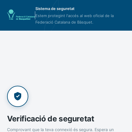
Sistema de seguretat
Estem protegint l'accés al web oficial de la
Federació Catalana de Bàsquet.
Verificació de seguretat
Comprovant que la teva connexió és segura. Espera un