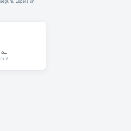
segura. Espera un
ó...
oment
a