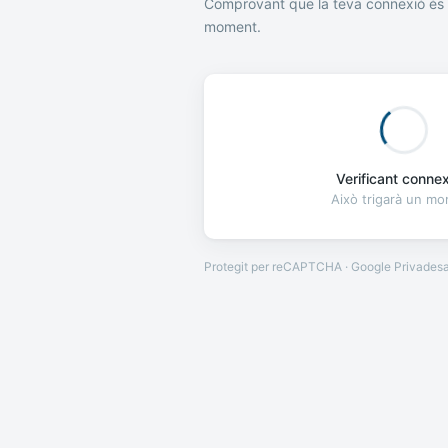
Comprovant que la teva connexió és 
moment.
Verificant connexi
Això trigarà un m
Protegit per reCAPTCHA · Google
Privades