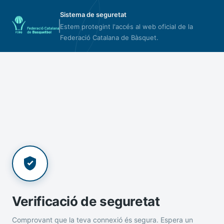
Sistema de seguretat
Estem protegint l'accés al web oficial de la
Federació Catalana de Bàsquet.
Verificació de seguretat
Comprovant que la teva connexió és segura. Espera un