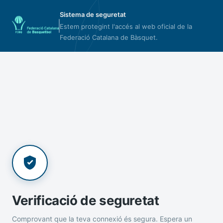
Sistema de seguretat
Estem protegint l'accés al web oficial de la
Federació Catalana de Bàsquet.
Verificació de seguretat
Comprovant que la teva connexió és segura. Espera un