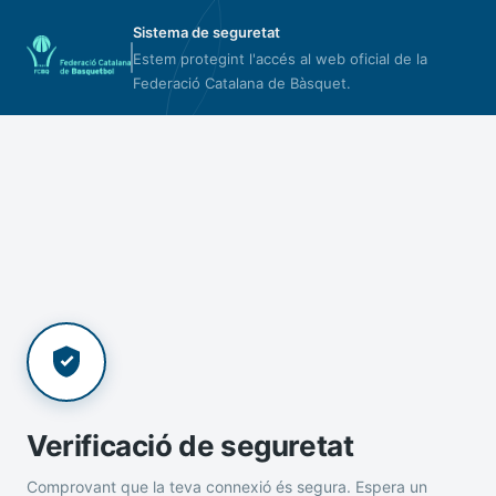
Sistema de seguretat
Estem protegint l'accés al web oficial de la
Federació Catalana de Bàsquet.
Verificació de seguretat
Comprovant que la teva connexió és segura. Espera un