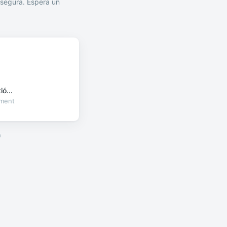
segura. Espera un
ó...
oment
a