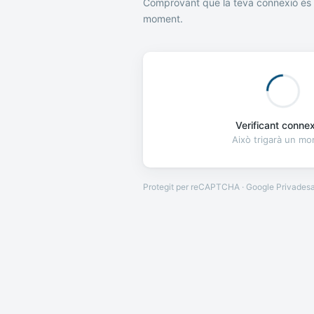
Comprovant que la teva connexió és 
moment.
Verificant connexi
Això trigarà un m
Protegit per reCAPTCHA · Google
Privades