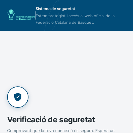
Sistema de seguretat
Estem protegint l'accés al web oficial de la
Federació Catalana de Bàsquet.
Verificació de seguretat
Comprovant que la teva connexió és segura. Espera un