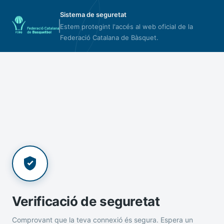
Sistema de seguretat
Estem protegint l'accés al web oficial de la
Federació Catalana de Bàsquet.
Verificació de seguretat
Comprovant que la teva connexió és segura. Espera un