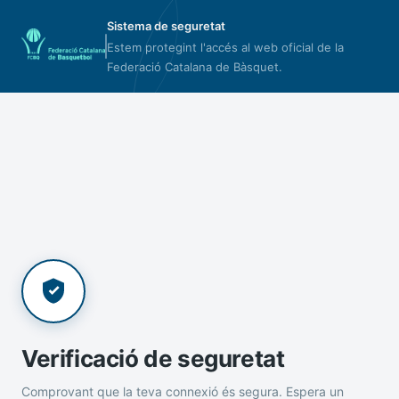
Sistema de seguretat
Estem protegint l'accés al web oficial de la
Federació Catalana de Bàsquet.
Verificació de seguretat
Comprovant que la teva connexió és segura. Espera un