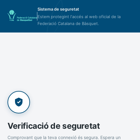
Sistema de seguretat
Estem protegint l'accés al web oficial de la
Federació Catalana de Bàsquet.
Verificació de seguretat
Comprovant que la teva connexió és segura. Espera un