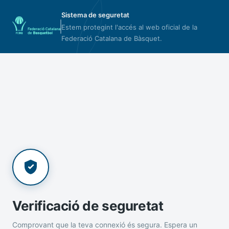
Sistema de seguretat
Estem protegint l'accés al web oficial de la
Federació Catalana de Bàsquet.
Verificació de seguretat
Comprovant que la teva connexió és segura. Espera un