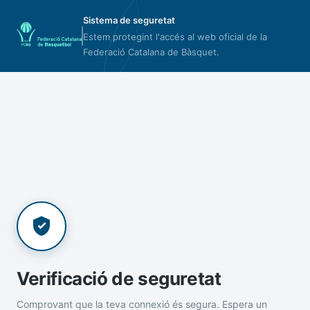
Sistema de seguretat
Estem protegint l'accés al web oficial de la
Federació Catalana de Bàsquet.
Verificació de seguretat
Comprovant que la teva connexió és segura. Espera un