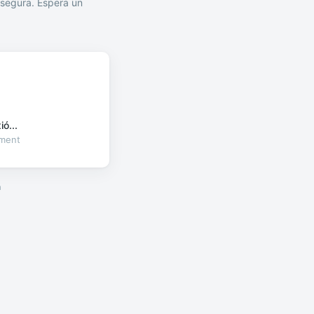
segura. Espera un
ó...
oment
a