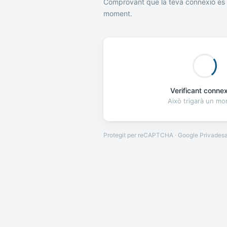
Comprovant que la teva connexió és 
moment.
Verificant connexi
Això trigarà un m
Protegit per reCAPTCHA · Google
Privades