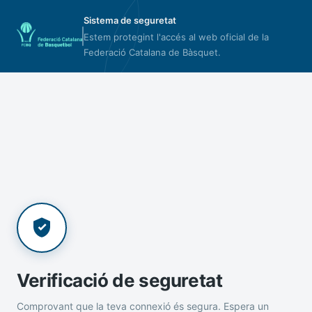
Sistema de seguretat
Estem protegint l'accés al web oficial de la
Federació Catalana de Bàsquet.
Verificació de seguretat
Comprovant que la teva connexió és segura. Espera un