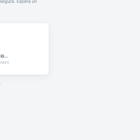
segura. Espera un
ó...
oment
a