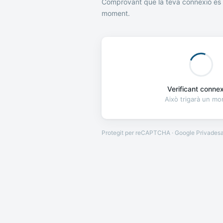
Comprovant que la teva connexió és 
moment.
Verificant connexi
Això trigarà un m
Protegit per reCAPTCHA · Google
Privades