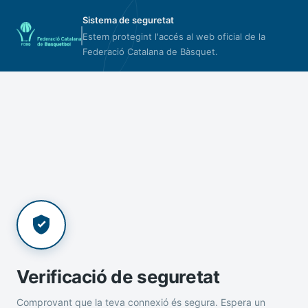
Sistema de seguretat
Estem protegint l'accés al web oficial de la
Federació Catalana de Bàsquet.
Verificació de seguretat
Comprovant que la teva connexió és segura. Espera un