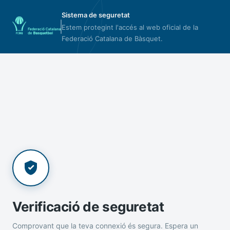
Sistema de seguretat
Estem protegint l'accés al web oficial de la
Federació Catalana de Bàsquet.
Verificació de seguretat
Comprovant que la teva connexió és segura. Espera un