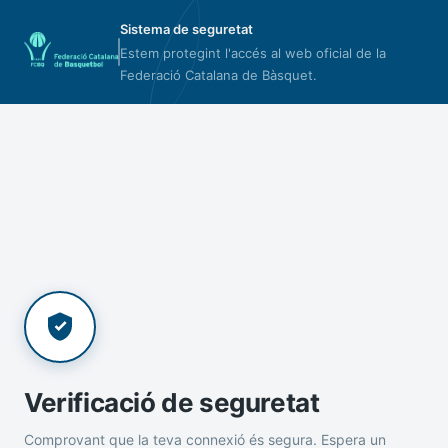
Sistema de seguretat
Estem protegint l'accés al web oficial de la
Federació Catalana de Bàsquet.
Verificació de seguretat
Comprovant que la teva connexió és segura. Espera un