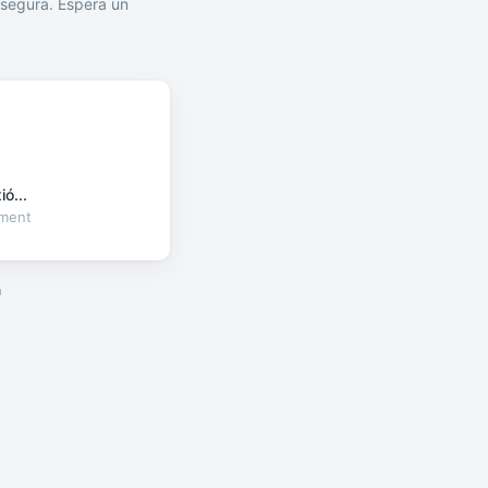
segura. Espera un
ó...
oment
a