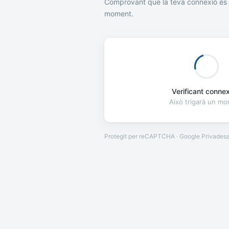
Comprovant que la teva connexió és 
moment.
Verificant connexi
Això trigarà un m
Protegit per reCAPTCHA · Google
Privades